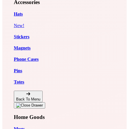
Accessories
Hats
New!
Stickers
Magnets
Phone Cases
Pins
Totes
Back To Menu
Home Goods
Mugs