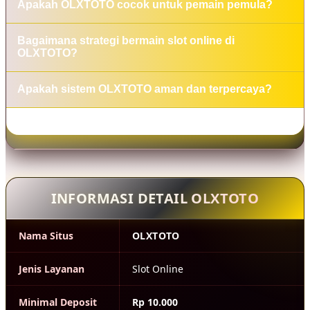
Apakah OLXTOTO cocok untuk pemain pemula?
permainan slot yang memiliki peluang kemenangan
pengalaman bermain yang optimal.
lebih baik berdasarkan data sistem. OLXTOTO
Sangat cocok. OLXTOTO menyediakan panduan
Bagaimana strategi bermain slot online di
menampilkan referensi RTP ini agar pemain dapat
bermain, strategi slot online, dan informasi yang disusun
OLXTOTO?
memilih game dengan potensi hasil maksimal.
secara jelas sehingga mudah dipahami oleh pemain
Strategi yang digunakan meliputi pemilihan game RTP
baru maupun pemain berpengalaman.
Apakah sistem OLXTOTO aman dan terpercaya?
tinggi, pengaturan modal bermain, memahami pola
permainan, serta menentukan waktu bermain yang tepat
Ya. OLXTOTO menggunakan sistem keamanan yang
©2026 OLXTOTO - Seo Hnst
agar peluang hasil optimal bisa lebih maksimal.
stabil serta akses situs yang terlindungi, sehingga data
dan aktivitas pemain tetap aman saat bermain slot
online.
INFORMASI DETAIL OLXTOTO
Nama Situs
OLXTOTO
Jenis Layanan
Slot Online
Minimal Deposit
Rp 10.000