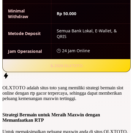
Minimal
Rp 50.000
Withdraw
Semua Bank Lokal, E-Wallet, &
Metode Deposit
QRIS
🕒 24 Jam Online
Jam Operasional
& 2026 OLXTOTO
OLXTOTO adalah situs toto yang memiliki strategi bermain slot
online dengan rtp gacor terpercaya, sehingga dapat memberikan
peluang kemenangan maxwin tertinggi.
Strategi Bermain untuk Meraih Maxwin dengan
Memanfaatkan RTP
Untuk memaksimalkan peluang maxwin anda di situs OLXTOTO,