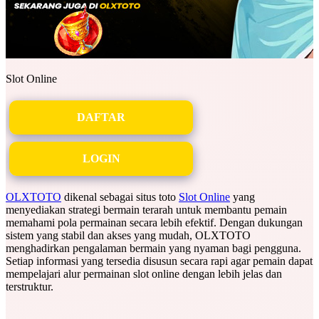
Slot Online
DAFTAR
LOGIN
OLXTOTO
dikenal sebagai situs toto
Slot Online
yang
menyediakan strategi bermain terarah untuk membantu pemain
memahami pola permainan secara lebih efektif. Dengan dukungan
sistem yang stabil dan akses yang mudah, OLXTOTO
menghadirkan pengalaman bermain yang nyaman bagi pengguna.
Setiap informasi yang tersedia disusun secara rapi agar pemain dapat
mempelajari alur permainan slot online dengan lebih jelas dan
terstruktur.