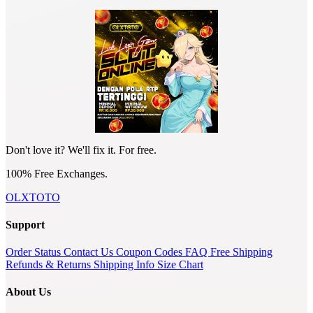
Don't love it? We'll fix it. For free.
100% Free Exchanges.
OLXTOTO
Support
Order Status
Contact Us
Coupon Codes
FAQ
Free Shipping
Refunds & Returns
Shipping Info
Size Chart
About Us