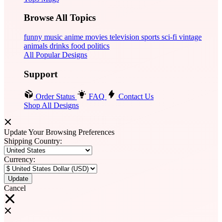
Browse All Topics
funny
music
anime
movies
television
sports
sci-fi
vintage
animals
drinks
food
politics
All Popular Designs
Support
Order Status
FAQ
Contact Us
Shop All Designs
Update Your Browsing Preferences
Shipping Country:
Currency:
Cancel