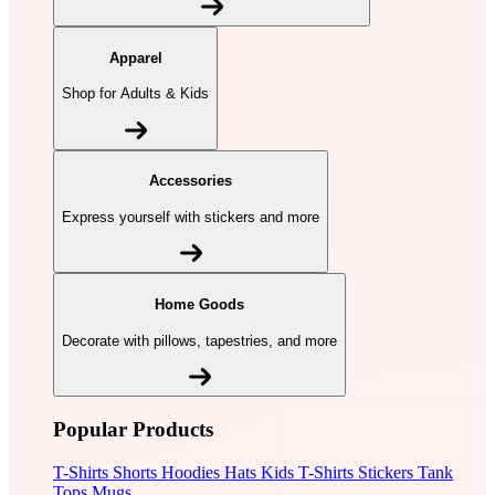
Apparel
Shop for Adults & Kids
Accessories
Express yourself with stickers and more
Home Goods
Decorate with pillows, tapestries, and more
Popular Products
T-Shirts
Shorts
Hoodies
Hats
Kids T-Shirts
Stickers
Tank
Tops
Mugs