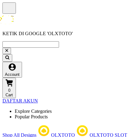
KETIK DI GOOGLE 'OLXTOTO'
Account
0
Cart
DAFTAR AKUN
Explore Categories
Popular Products
Shop All Designs
OLXTOTO
OLXTOTO SLOT