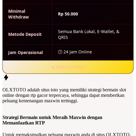
Minimal
Rp 50.000
Withdraw
Semua Bank Lokal, E-Wallet, &
Metode Deposit
QRIS
🕒 24 Jam Online
Jam Operasional
& 2026 OLXTOTO
OLXTOTO adalah situs toto yang memiliki strategi bermain slot
online dengan rtp gacor terpercaya, sehingga dapat memberikan
peluang kemenangan maxwin tertinggi.
Strategi Bermain untuk Meraih Maxwin dengan
Memanfaatkan RTP
Untuk memaksimalkan peluang maxwin anda di situs OLXTOTO,