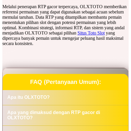
Melalui penerapan RTP gacor terpercaya, OLXTOTO memberikan
referensi permainan yang dapat digunakan sebagai acuan sebelum
memulai taruhan. Data RTP yang ditampilkan membantu pemain
menentukan pilihan slot dengan potensi permainan yang lebih
optimal. Kombinasi strategi, informasi RTP, dan sistem yang andal
menjadikan OLXTOTO sebagai pilihan
Situs Toto Slot
yang
dipercaya banyak pemain untuk mengejar peluang hasil maksimal
secara konsisten.
FAQ (Pertanyaan Umum):
Apa itu OLXTOTO?
OLXTOTO adalah situs toto slot online yang
Apa yang dimaksud dengan RTP gacor di
menyediakan informasi strategi bermain, referensi RTP
OLXTOTO?
gacor, serta sistem permainan yang stabil dan
RTP gacor adalah persentase pengembalian
terpercaya untuk membantu pemain mendapatkan