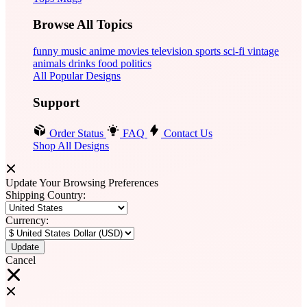
Browse All Topics
funny
music
anime
movies
television
sports
sci-fi
vintage
animals
drinks
food
politics
All Popular Designs
Support
Order Status
FAQ
Contact Us
Shop All Designs
Update Your Browsing Preferences
Shipping Country:
Currency:
Cancel