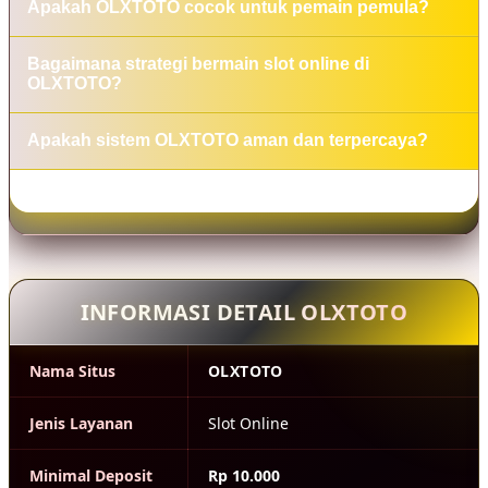
Apakah OLXTOTO cocok untuk pemain pemula?
permainan slot yang memiliki peluang kemenangan
pengalaman bermain yang optimal.
lebih baik berdasarkan data sistem. OLXTOTO
Sangat cocok. OLXTOTO menyediakan panduan
Bagaimana strategi bermain slot online di
menampilkan referensi RTP ini agar pemain dapat
bermain, strategi slot online, dan informasi yang disusun
OLXTOTO?
memilih game dengan potensi hasil maksimal.
secara jelas sehingga mudah dipahami oleh pemain
Strategi yang digunakan meliputi pemilihan game RTP
baru maupun pemain berpengalaman.
Apakah sistem OLXTOTO aman dan terpercaya?
tinggi, pengaturan modal bermain, memahami pola
permainan, serta menentukan waktu bermain yang tepat
Ya. OLXTOTO menggunakan sistem keamanan yang
©2026 OLXTOTO - Seo Hnst
agar peluang hasil optimal bisa lebih maksimal.
stabil serta akses situs yang terlindungi, sehingga data
dan aktivitas pemain tetap aman saat bermain slot
online.
INFORMASI DETAIL OLXTOTO
Nama Situs
OLXTOTO
Jenis Layanan
Slot Online
Minimal Deposit
Rp 10.000