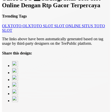
Online Dengan Rtp Gacor Terpercaya
Trending Tags
OLXTOTO
OLXTOTO SLOT
SLOT ONLINE
SITUS TOTO
SLOT
The links above have been automatically generated based on tag
usage by third-party designers on the TeePublic platform.
Share this design: