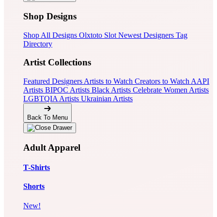
Shop Designs
Shop All Designs
Olxtoto Slot
Newest Designers
Tag
Directory
Artist Collections
Featured Designers
Artists to Watch
Creators to Watch
AAPI
Artists
BIPOC Artists
Black Artists
Celebrate Women Artists
LGBTQIA Artists
Ukrainian Artists
Back To Menu
Adult Apparel
T-Shirts
Shorts
New!