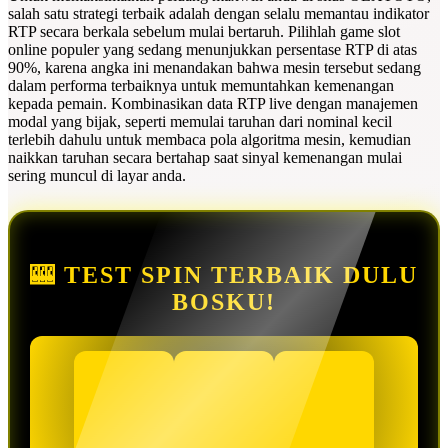
salah satu strategi terbaik adalah dengan selalu memantau indikator
RTP secara berkala sebelum mulai bertaruh. Pilihlah game slot
online populer yang sedang menunjukkan persentase RTP di atas
90%, karena angka ini menandakan bahwa mesin tersebut sedang
dalam performa terbaiknya untuk memuntahkan kemenangan
kepada pemain. Kombinasikan data RTP live dengan manajemen
modal yang bijak, seperti memulai taruhan dari nominal kecil
terlebih dahulu untuk membaca pola algoritma mesin, kemudian
naikkan taruhan secara bertahap saat sinyal kemenangan mulai
sering muncul di layar anda.
🎰 TEST SPIN TERBAIK DULU
BOSKU!