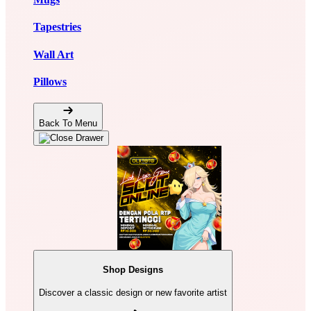
Tapestries
Wall Art
Pillows
Back To Menu
Shop Designs
Discover a classic design or new favorite artist