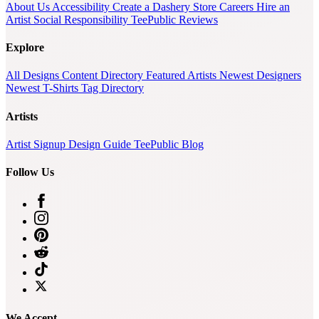
About Us
Accessibility
Create a Dashery Store
Careers
Hire an
Artist
Social Responsibility
TeePublic Reviews
Explore
All Designs
Content Directory
Featured Artists
Newest Designers
Newest T-Shirts
Tag Directory
Artists
Artist Signup
Design Guide
TeePublic Blog
Follow Us
We Accept