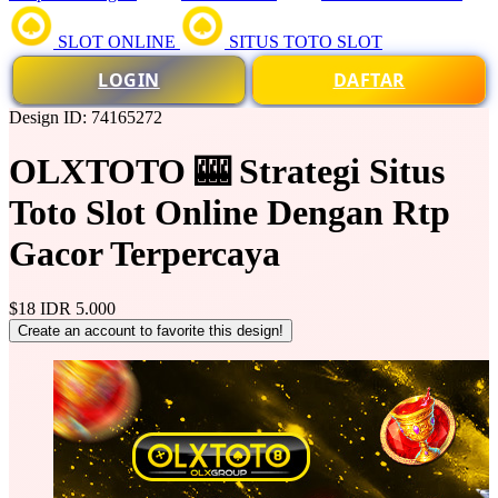
SLOT ONLINE
SITUS TOTO SLOT
LOGIN
DAFTAR
Design ID: 74165272
OLXTOTO 🎰 Strategi Situs
Toto Slot Online Dengan Rtp
Gacor Terpercaya
$18
IDR 5.000
Create an account to favorite this design!