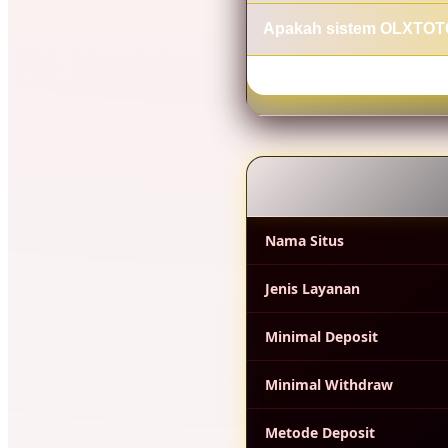
Strategi yang digunakan 
Apakah sistem OLXTOTO
permainan, serta menentuk
Ya. OLXTOTO menggunakan 
aktivitas pemain tetap ama
Nama Situs
Jenis Layanan
Minimal Deposit
Minimal Withdraw
Metode Deposit