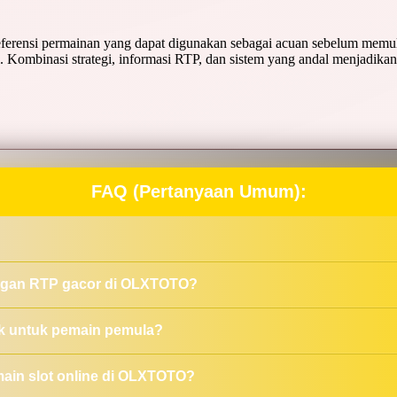
rensi permainan yang dapat digunakan sebagai acuan sebelum memul
al. Kombinasi strategi, informasi RTP, dan sistem yang andal menjad
FAQ (Pertanyaan Umum):
 slot online yang menyediakan informasi strategi bermain, refe
ngan RTP gacor di OLXTOTO?
tabil dan terpercaya untuk membantu pemain mendapatkan pe
ase pengembalian permainan slot yang memiliki peluang keme
 untuk pemain pemula?
. OLXTOTO menampilkan referensi RTP ini agar pemain dapat 
nyediakan panduan bermain, strategi slot online, dan inform
main slot online di OLXTOTO?
pahami oleh pemain baru maupun pemain berpengalaman.