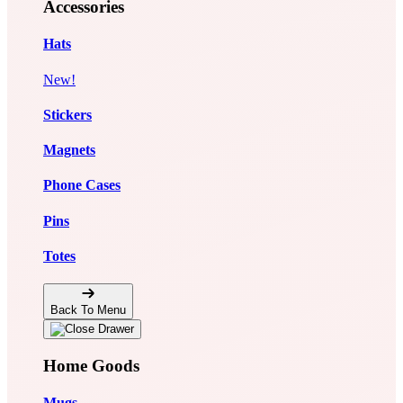
Accessories
Hats
New!
Stickers
Magnets
Phone Cases
Pins
Totes
Back To Menu
Home Goods
Mugs