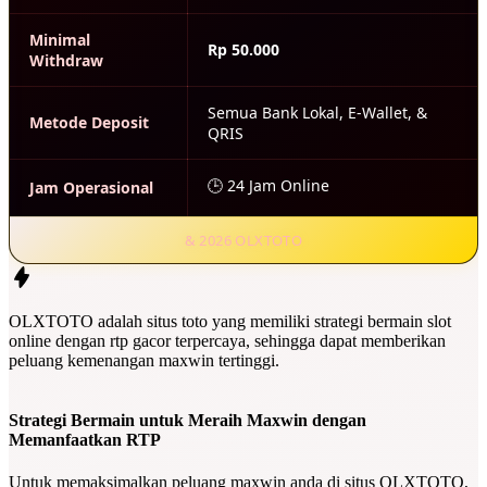
Minimal
Rp 50.000
Withdraw
Semua Bank Lokal, E-Wallet, &
Metode Deposit
QRIS
🕒 24 Jam Online
Jam Operasional
& 2026 OLXTOTO
OLXTOTO adalah situs toto yang memiliki strategi bermain slot
online dengan rtp gacor terpercaya, sehingga dapat memberikan
peluang kemenangan maxwin tertinggi.
Strategi Bermain untuk Meraih Maxwin dengan
Memanfaatkan RTP
Untuk memaksimalkan peluang maxwin anda di situs OLXTOTO,