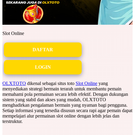
Slot Online
DAFTAR
LOGIN
OLXTOTO
dikenal sebagai situs toto
Slot Online
yang
menyediakan strategi bermain terarah untuk membantu pemain
memahami pola permainan secara lebih efektif. Dengan dukungan
sistem yang stabil dan akses yang mudah, OLXTOTO
menghadirkan pengalaman bermain yang nyaman bagi pengguna.
Setiap informasi yang tersedia disusun secara rapi agar pemain dapat
mempelajari alur permainan slot online dengan lebih jelas dan
terstruktur.