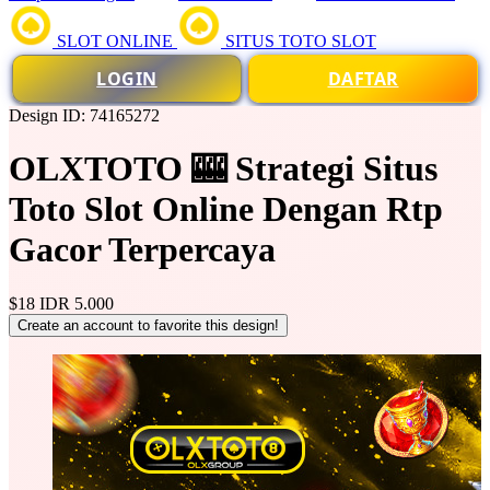
SLOT ONLINE
SITUS TOTO SLOT
LOGIN
DAFTAR
Design ID: 74165272
OLXTOTO 🎰 Strategi Situs
Toto Slot Online Dengan Rtp
Gacor Terpercaya
$18
IDR 5.000
Create an account to favorite this design!