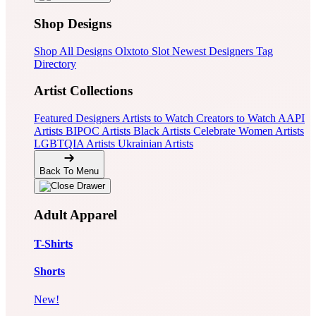
Shop Designs
Shop All Designs
Olxtoto Slot
Newest Designers
Tag
Directory
Artist Collections
Featured Designers
Artists to Watch
Creators to Watch
AAPI
Artists
BIPOC Artists
Black Artists
Celebrate Women Artists
LGBTQIA Artists
Ukrainian Artists
Back To Menu
Adult Apparel
T-Shirts
Shorts
New!