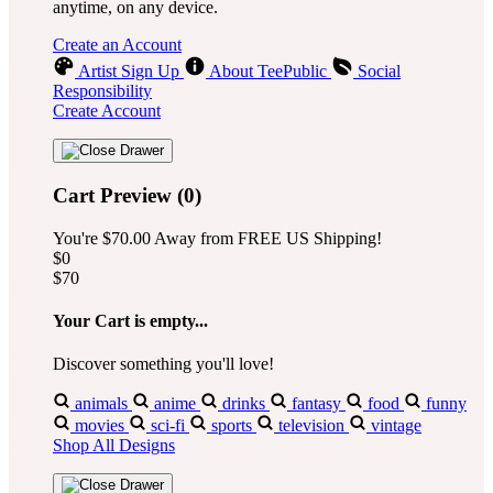
anytime, on any device.
Create an Account
Artist Sign Up
About TeePublic
Social
Responsibility
Create Account
Cart Preview (0)
You're
$70.00
Away from
FREE US Shipping!
$0
$70
Your Cart is empty...
Discover something you'll love!
animals
anime
drinks
fantasy
food
funny
movies
sci-fi
sports
television
vintage
Shop All Designs