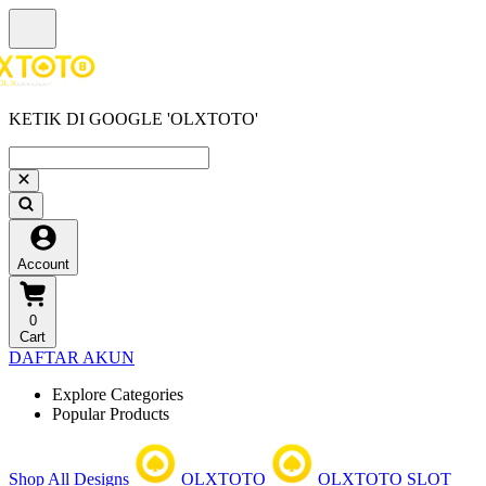
KETIK DI GOOGLE 'OLXTOTO'
Account
0
Cart
DAFTAR AKUN
Explore Categories
Popular Products
Shop All Designs
OLXTOTO
OLXTOTO SLOT