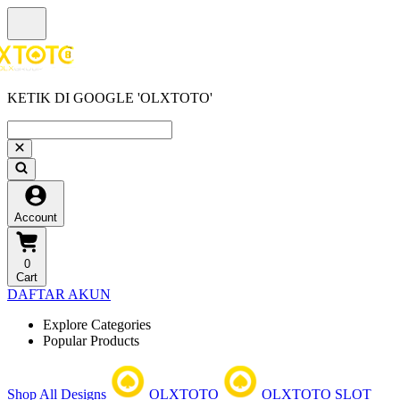
KETIK DI GOOGLE 'OLXTOTO'
Account
0
Cart
DAFTAR AKUN
Explore Categories
Popular Products
Shop All Designs
OLXTOTO
OLXTOTO SLOT