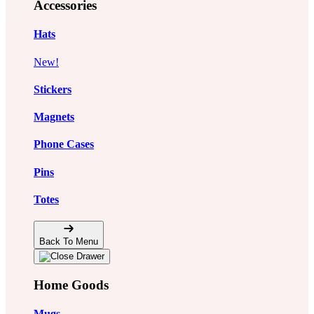
Accessories
Hats
New!
Stickers
Magnets
Phone Cases
Pins
Totes
Back To Menu
Home Goods
Mugs