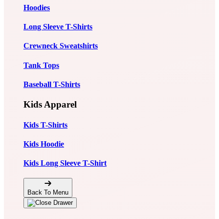
Hoodies
Long Sleeve T-Shirts
Crewneck Sweatshirts
Tank Tops
Baseball T-Shirts
Kids Apparel
Kids T-Shirts
Kids Hoodie
Kids Long Sleeve T-Shirt
Back To Menu