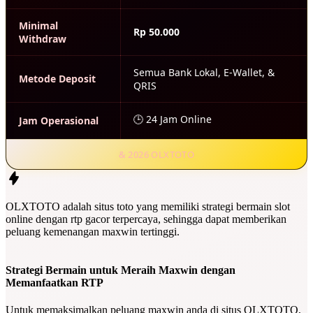
Minimal
Rp 50.000
Withdraw
Semua Bank Lokal, E-Wallet, &
Metode Deposit
QRIS
🕒 24 Jam Online
Jam Operasional
& 2026 OLXTOTO
OLXTOTO adalah situs toto yang memiliki strategi bermain slot
online dengan rtp gacor terpercaya, sehingga dapat memberikan
peluang kemenangan maxwin tertinggi.
Strategi Bermain untuk Meraih Maxwin dengan
Memanfaatkan RTP
Untuk memaksimalkan peluang maxwin anda di situs OLXTOTO,