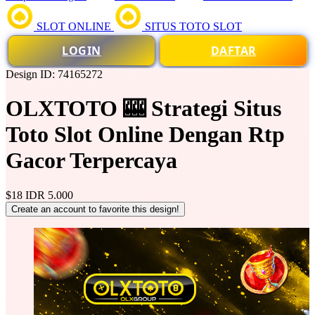
SLOT ONLINE
SITUS TOTO SLOT
LOGIN
DAFTAR
Design ID: 74165272
OLXTOTO 🎰 Strategi Situs
Toto Slot Online Dengan Rtp
Gacor Terpercaya
$18
IDR 5.000
Create an account to favorite this design!