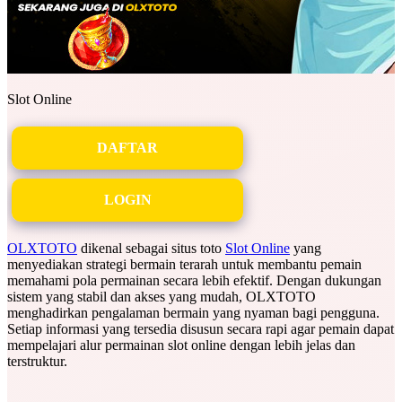
Slot Online
DAFTAR
LOGIN
OLXTOTO
dikenal sebagai situs toto
Slot Online
yang
menyediakan strategi bermain terarah untuk membantu pemain
memahami pola permainan secara lebih efektif. Dengan dukungan
sistem yang stabil dan akses yang mudah, OLXTOTO
menghadirkan pengalaman bermain yang nyaman bagi pengguna.
Setiap informasi yang tersedia disusun secara rapi agar pemain dapat
mempelajari alur permainan slot online dengan lebih jelas dan
terstruktur.