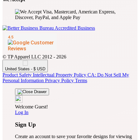
© TP Apparel LLC 2012 - 2026
United States - $ USD
Product Safety
Intellectual Property Policy
CA: Do Not Sell My
Personal Information
Privacy Policy
Terms
Welcome Guest!
Log In
Sign Up
Create an account to save your favorite designs for viewing