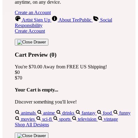
anytime, on any device.
Create an Account
Artist Sign Up
About TeePublic
Social
Responsibility
Create Account
Cart Preview (0)
You're
$70.00
Away from
FREE US Shipping!
$0
$70
Your Cart is empty...
Discover something you'll love!
animals
anime
drinks
fantasy
food
funny
movies
sci-fi
sports
television
vintage
Shop All Designs