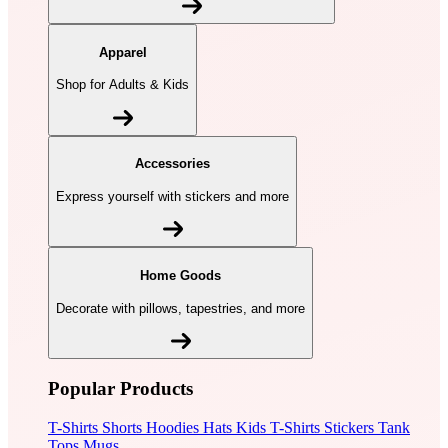
Apparel
Shop for Adults & Kids
Accessories
Express yourself with stickers and more
Home Goods
Decorate with pillows, tapestries, and more
Popular Products
T-Shirts
Shorts
Hoodies
Hats
Kids T-Shirts
Stickers
Tank
Tops
Mugs