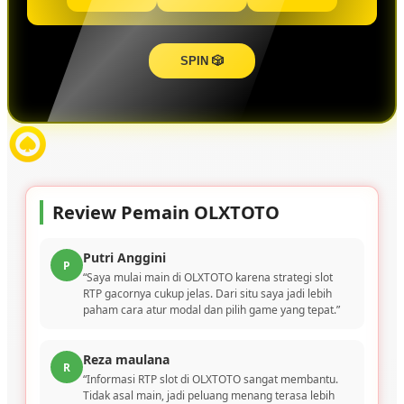
SPIN 🎲
Review Pemain OLXTOTO
Putri Anggini
P
“Saya mulai main di OLXTOTO karena strategi slot
RTP gacornya cukup jelas. Dari situ saya jadi lebih
paham cara atur modal dan pilih game yang tepat.”
Reza maulana
R
“Informasi RTP slot di OLXTOTO sangat membantu.
Tidak asal main, jadi peluang menang terasa lebih