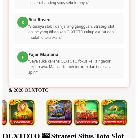
besar dibanding situs sebelumnya.”
Riki Rosen
R
“Situsnya stabil dan jarang gangguan. Strategi slot
online yang dibagikan OLXTOTO cukup akurat dan
mudah diterapkan.”
Fajar Maulana
F
“Saya suka karena OLXTOTO fokus ke RTP gacor
terpercaya. Main jadi lebih terarah dan tidak asal
spin.”
& 2026 OLXTOTO
OLXTOTO 🎰 Strategi Situs Toto Slot