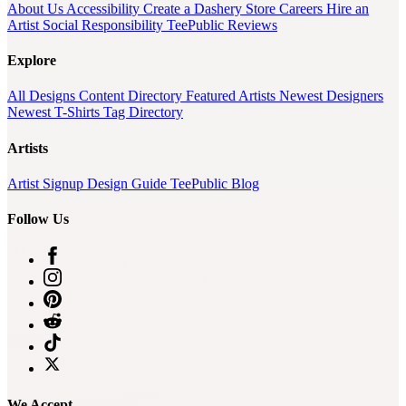
About Us
Accessibility
Create a Dashery Store
Careers
Hire an
Artist
Social Responsibility
TeePublic Reviews
Explore
All Designs
Content Directory
Featured Artists
Newest Designers
Newest T-Shirts
Tag Directory
Artists
Artist Signup
Design Guide
TeePublic Blog
Follow Us
We Accept