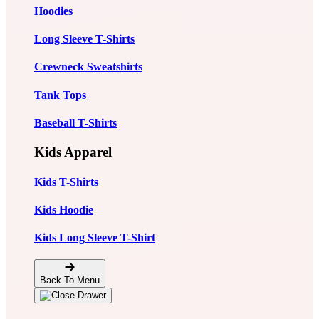
Hoodies
Long Sleeve T-Shirts
Crewneck Sweatshirts
Tank Tops
Baseball T-Shirts
Kids Apparel
Kids T-Shirts
Kids Hoodie
Kids Long Sleeve T-Shirt
Back To Menu