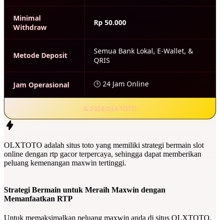
Minimal
Rp 50.000
Withdraw
Semua Bank Lokal, E-Wallet, &
Metode Deposit
QRIS
🕒 24 Jam Online
Jam Operasional
& 2026 OLXTOTO
OLXTOTO adalah situs toto yang memiliki strategi bermain slot
online dengan rtp gacor terpercaya, sehingga dapat memberikan
peluang kemenangan maxwin tertinggi.
Strategi Bermain untuk Meraih Maxwin dengan
Memanfaatkan RTP
Untuk memaksimalkan peluang maxwin anda di situs OLXTOTO,