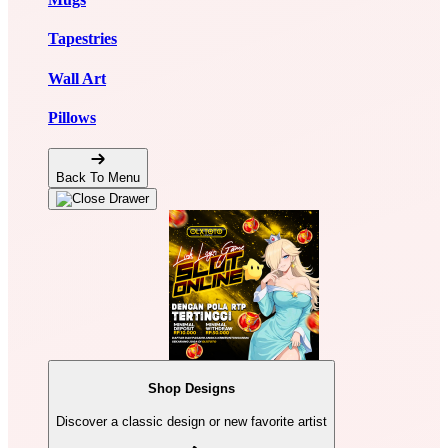
Tapestries
Wall Art
Pillows
Back To Menu
Shop Designs
Discover a classic design or new favorite artist