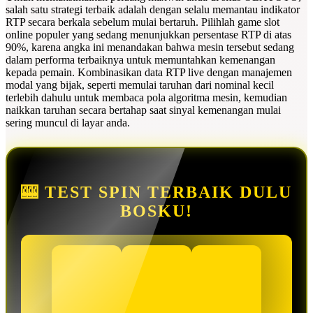
salah satu strategi terbaik adalah dengan selalu memantau indikator
RTP secara berkala sebelum mulai bertaruh. Pilihlah game slot
online populer yang sedang menunjukkan persentase RTP di atas
90%, karena angka ini menandakan bahwa mesin tersebut sedang
dalam performa terbaiknya untuk memuntahkan kemenangan
kepada pemain. Kombinasikan data RTP live dengan manajemen
modal yang bijak, seperti memulai taruhan dari nominal kecil
terlebih dahulu untuk membaca pola algoritma mesin, kemudian
naikkan taruhan secara bertahap saat sinyal kemenangan mulai
sering muncul di layar anda.
🎰 TEST SPIN TERBAIK DULU
BOSKU!