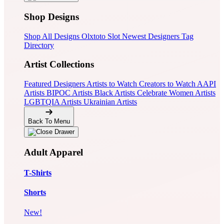
Shop Designs
Shop All Designs
Olxtoto Slot
Newest Designers
Tag
Directory
Artist Collections
Featured Designers
Artists to Watch
Creators to Watch
AAPI
Artists
BIPOC Artists
Black Artists
Celebrate Women Artists
LGBTQIA Artists
Ukrainian Artists
Back To Menu
Adult Apparel
T-Shirts
Shorts
New!