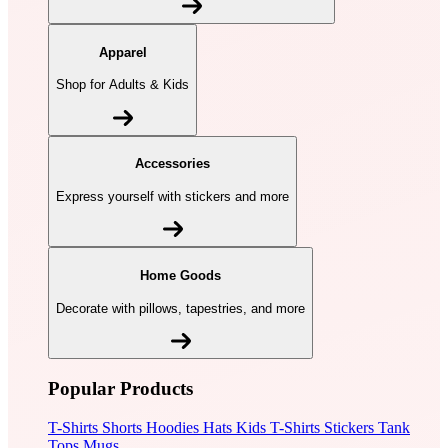
Apparel
Shop for Adults & Kids
Accessories
Express yourself with stickers and more
Home Goods
Decorate with pillows, tapestries, and more
Popular Products
T-Shirts
Shorts
Hoodies
Hats
Kids T-Shirts
Stickers
Tank
Tops
Mugs