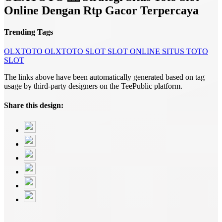
Online Dengan Rtp Gacor Terpercaya
Trending Tags
OLXTOTO
OLXTOTO SLOT
SLOT ONLINE
SITUS TOTO
SLOT
The links above have been automatically generated based on tag
usage by third-party designers on the TeePublic platform.
Share this design: