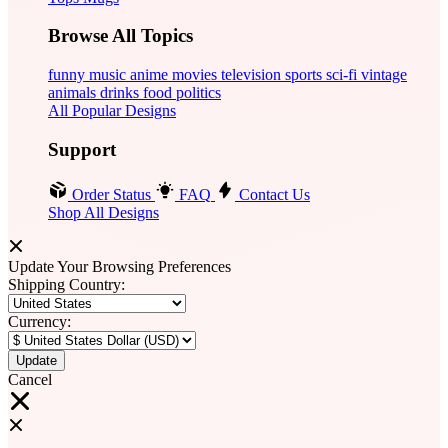
Browse All Topics
funny
music
anime
movies
television
sports
sci-fi
vintage
animals
drinks
food
politics
All Popular Designs
Support
Order Status
FAQ
Contact Us
Shop All Designs
Update Your Browsing Preferences
Shipping Country:
Currency:
Cancel