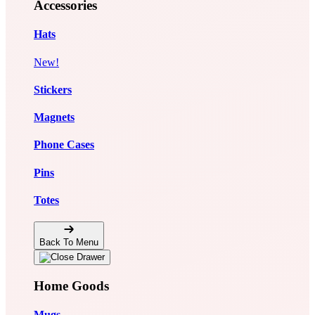
Accessories
Hats
New!
Stickers
Magnets
Phone Cases
Pins
Totes
Back To Menu
Home Goods
Mugs