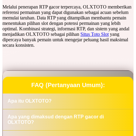
Melalui penerapan RTP gacor terpercaya, OLXTOTO memberikan
referensi permainan yang dapat digunakan sebagai acuan sebelum
memulai taruhan. Data RTP yang ditampilkan membantu pemain
menentukan pilihan slot dengan potensi permainan yang lebih
optimal. Kombinasi strategi, informasi RTP, dan sistem yang andal
menjadikan OLXTOTO sebagai pilihan
Situs Toto Slot
yang
dipercaya banyak pemain untuk mengejar peluang hasil maksimal
secara konsisten.
FAQ (Pertanyaan Umum):
Apa itu OLXTOTO?
OLXTOTO adalah situs toto slot online yang
Apa yang dimaksud dengan RTP gacor di
menyediakan informasi strategi bermain, referensi RTP
OLXTOTO?
gacor, serta sistem permainan yang stabil dan
RTP gacor adalah persentase pengembalian
terpercaya untuk membantu pemain mendapatkan