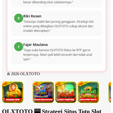
besar dibanding situs sebelumnya.”
Riki Rosen
R
“Situsnya stabil dan jarang gangguan. Strategi slot
online yang dibagikan OLXTOTO cukup akurat dan
mudah diterapkan.”
Fajar Maulana
F
“Saya suka karena OLXTOTO fokus ke RTP gacor
terpercaya. Main jadi lebih terarah dan tidak asal
spin.”
& 2026 OLXTOTO
OLXTOTO 🎰 Strategi Situs Toto Slot