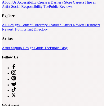
About Us
Accessibility
Create a Dashery Store
Careers
Hire an
Artist
Social Responsibility
TeePublic Reviews
Explore
All Designs
Content Directory
Featured Artists
Newest Designers
Newest T-Shirts
Tag Directory
Artists
Artist Signup
Design Guide
TeePublic Blog
Follow Us
We Accept