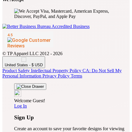
© TP Apparel LLC 2012 - 2026
United States - $ USD
Product Safety
Intellectual Property Policy
CA: Do Not Sell My
Personal Information
Privacy Policy
Terms
Welcome Guest!
Log In
Sign Up
Create an account to save your favorite designs for viewing