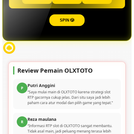
SPIN 🎲
Review Pemain OLXTOTO
Putri Anggini
P
“Saya mulai main di OLXTOTO karena strategi slot
RTP gacornya cukup jelas. Dari situ saya jadi lebih
paham cara atur modal dan pilih game yang tepat.”
Reza maulana
R
“Informasi RTP slot di OLXTOTO sangat membantu.
Tidak asal main, jadi peluang menang terasa lebih