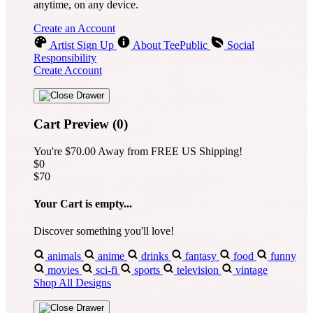
anytime, on any device.
Create an Account
Artist Sign Up
About TeePublic
Social
Responsibility
Create Account
Cart Preview (0)
You're
$70.00
Away from
FREE US Shipping!
$0
$70
Your Cart is empty...
Discover something you'll love!
animals
anime
drinks
fantasy
food
funny
movies
sci-fi
sports
television
vintage
Shop All Designs