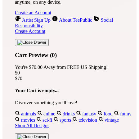
anytime, on any device.
Create an Account
Artist Sign Up
About TeePublic
Social
Responsibility
Create Account
Cart Preview (0)
You're
$70.00
Away from
FREE US Shipping!
$0
$70
Your Cart is empty...
Discover something you'll love!
animals
anime
drinks
fantasy
food
funny
movies
sci-fi
sports
television
vintage
Shop All Designs