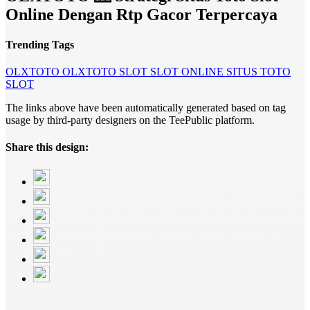
Online Dengan Rtp Gacor Terpercaya
Trending Tags
OLXTOTO
OLXTOTO SLOT
SLOT ONLINE
SITUS TOTO
SLOT
The links above have been automatically generated based on tag
usage by third-party designers on the TeePublic platform.
Share this design: