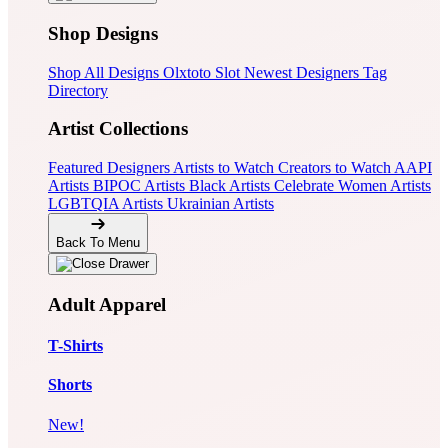
Shop Designs
Shop All Designs
Olxtoto Slot
Newest Designers
Tag
Directory
Artist Collections
Featured Designers
Artists to Watch
Creators to Watch
AAPI
Artists
BIPOC Artists
Black Artists
Celebrate Women Artists
LGBTQIA Artists
Ukrainian Artists
Back To Menu
Adult Apparel
T-Shirts
Shorts
New!