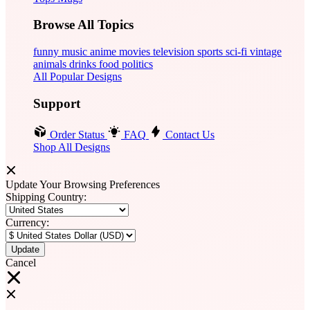
Browse All Topics
funny
music
anime
movies
television
sports
sci-fi
vintage
animals
drinks
food
politics
All Popular Designs
Support
Order Status
FAQ
Contact Us
Shop All Designs
Update Your Browsing Preferences
Shipping Country:
Currency:
Cancel