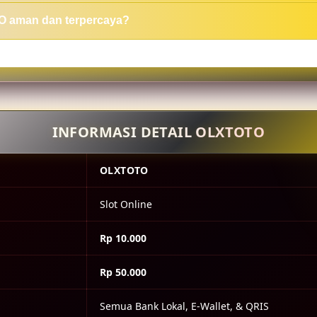
meliputi pemilihan game RTP tinggi, pengaturan modal bermai
 aman dan terpercaya?
an waktu bermain yang tepat agar peluang hasil optimal bisa 
sistem keamanan yang stabil serta akses situs yang terlindu
©2026 OLXTOTO - Seo Hnst
n saat bermain slot online.
INFORMASI DETAIL OLXTOTO
OLXTOTO
Slot Online
Rp 10.000
Rp 50.000
Semua Bank Lokal, E-Wallet, & QRIS