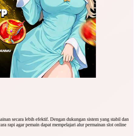
an secara lebih efektif. Dengan dukungan sistem yang stabil dan
 rapi agar pemain dapat mempelajari alur permainan slot online