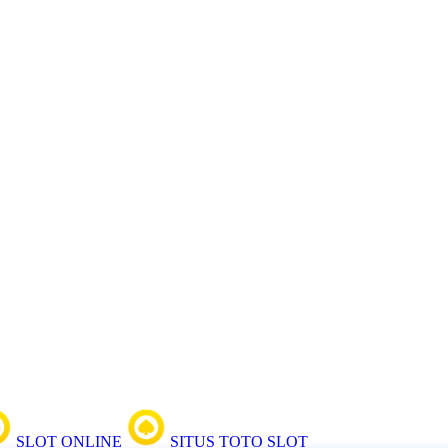
SLOT ONLINE
SITUS TOTO SLOT