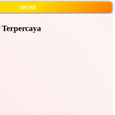
DAFTAR
 Terpercaya