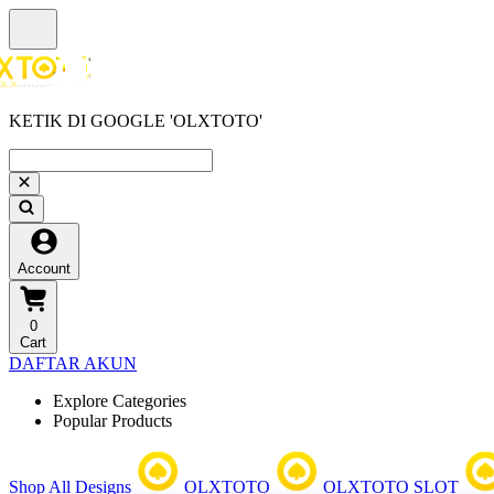
KETIK DI GOOGLE 'OLXTOTO'
Account
0
Cart
DAFTAR AKUN
Explore Categories
Popular Products
Shop All Designs
OLXTOTO
OLXTOTO SLOT