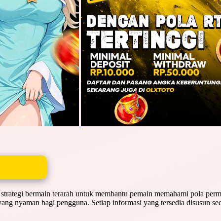
trategi bermain terarah untuk membantu pemain memahami pola permain
yaman bagi pengguna. Setiap informasi yang tersedia disusun secara