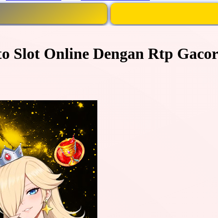
o Slot Online Dengan Rtp Gacor