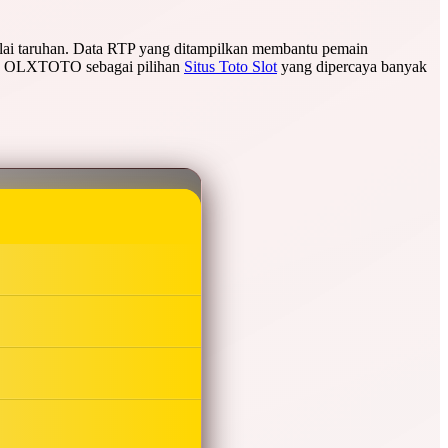
ai taruhan. Data RTP yang ditampilkan membantu pemain
ikan OLXTOTO sebagai pilihan
Situs Toto Slot
yang dipercaya banyak
rensi RTP gacor, serta
ngalaman bermain yang
nangan lebih baik
memilih game dengan
asi yang disusun secara