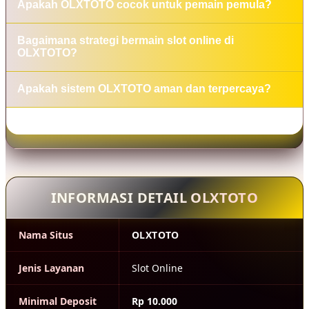
Apakah OLXTOTO cocok untuk pemain pemula?
permainan slot yang memiliki peluang kemenangan
pengalaman bermain yang optimal.
lebih baik berdasarkan data sistem. OLXTOTO
Sangat cocok. OLXTOTO menyediakan panduan
Bagaimana strategi bermain slot online di
menampilkan referensi RTP ini agar pemain dapat
bermain, strategi slot online, dan informasi yang disusun
OLXTOTO?
memilih game dengan potensi hasil maksimal.
secara jelas sehingga mudah dipahami oleh pemain
Strategi yang digunakan meliputi pemilihan game RTP
baru maupun pemain berpengalaman.
Apakah sistem OLXTOTO aman dan terpercaya?
tinggi, pengaturan modal bermain, memahami pola
permainan, serta menentukan waktu bermain yang tepat
Ya. OLXTOTO menggunakan sistem keamanan yang
©2026 OLXTOTO - Seo Hnst
agar peluang hasil optimal bisa lebih maksimal.
stabil serta akses situs yang terlindungi, sehingga data
dan aktivitas pemain tetap aman saat bermain slot
online.
INFORMASI DETAIL OLXTOTO
Nama Situs
OLXTOTO
Jenis Layanan
Slot Online
Minimal Deposit
Rp 10.000