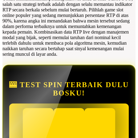
salah satu strategi terbaik adalah dengan selalu memantau indikator
RTP secara berkala sebelum mulai bertaruh. Pilihlah game slot
online populer yang sedang menunjukkan persentase RTP di atas
90%, karena angka ini menandakan bahwa mesin tersebut sedang
dalam performa terbaiknya untuk memuntahkan kemenangan
kepada pemain. Kombinasikan data RTP live dengan manajemen
modal yang bijak, seperti memulai taruhan dari nominal kecil
terlebih dahulu untuk membaca pola algoritma mesin, kemudian
naikkan taruhan secara bertahap saat sinyal kemenangan mulai
sering muncul di layar anda.
🎰 TEST SPIN TERBAIK DULU
BOSKU!