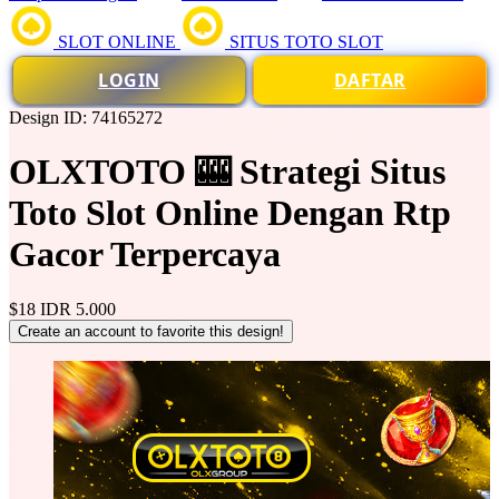
SLOT ONLINE
SITUS TOTO SLOT
LOGIN
DAFTAR
Design ID: 74165272
OLXTOTO 🎰 Strategi Situs
Toto Slot Online Dengan Rtp
Gacor Terpercaya
$18
IDR 5.000
Create an account to favorite this design!