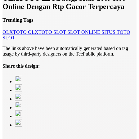
Online Dengan Rtp Gacor Terpercaya
Trending Tags
OLXTOTO
OLXTOTO SLOT
SLOT ONLINE
SITUS TOTO
SLOT
The links above have been automatically generated based on tag
usage by third-party designers on the TeePublic platform.
Share this design: