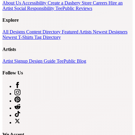
About Us
Accessibility
Create a Dashery Store
Careers
Hire an
Artist
Social Responsibility
TeePublic Reviews
Explore
All Designs
Content Directory
Featured Artists
Newest Designers
Newest T-Shirts
Tag Directory
Artists
Artist Signup
Design Guide
TeePublic Blog
Follow Us
We Accept