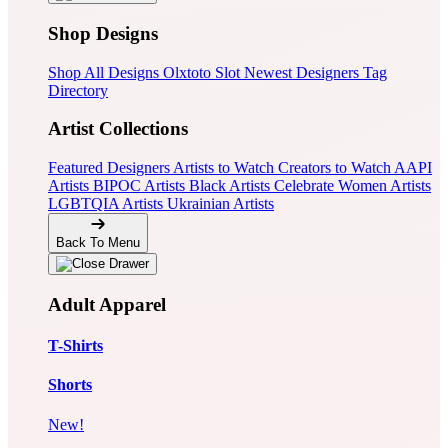
Shop Designs
Shop All Designs
Olxtoto Slot
Newest Designers
Tag
Directory
Artist Collections
Featured Designers
Artists to Watch
Creators to Watch
AAPI
Artists
BIPOC Artists
Black Artists
Celebrate Women Artists
LGBTQIA Artists
Ukrainian Artists
Back To Menu
Adult Apparel
T-Shirts
Shorts
New!