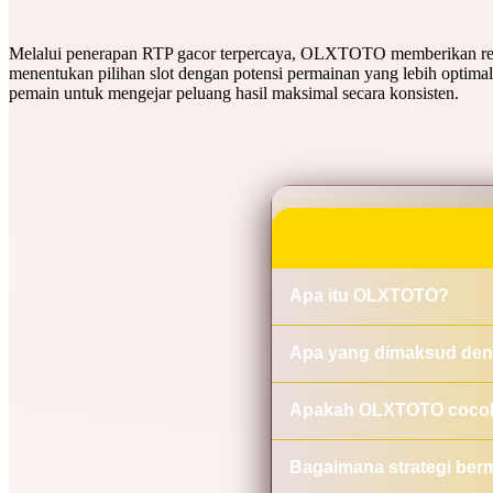
Melalui penerapan RTP gacor terpercaya, OLXTOTO memberikan refe
menentukan pilihan slot dengan potensi permainan yang lebih optim
pemain untuk mengejar peluang hasil maksimal secara konsisten.
Apa itu OLXTOTO?
OLXTOTO adalah situs toto
Apa yang dimaksud de
sistem permainan yang s
optimal.
RTP gacor adalah persent
Apakah OLXTOTO cocok
berdasarkan data sistem
potensi hasil maksimal.
Sangat cocok. OLXTOTO me
Bagaimana strategi ber
jelas sehingga mudah di