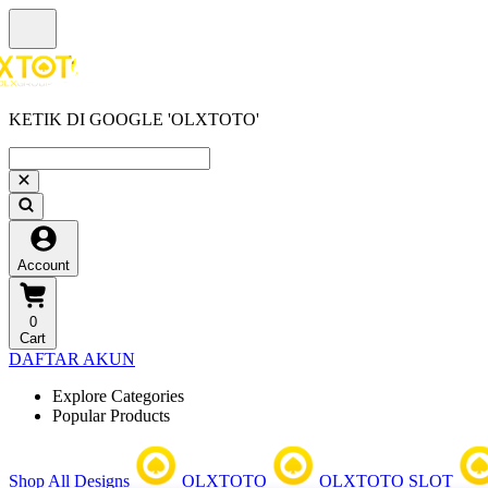
KETIK DI GOOGLE 'OLXTOTO'
Account
0
Cart
DAFTAR AKUN
Explore Categories
Popular Products
Shop All Designs
OLXTOTO
OLXTOTO SLOT