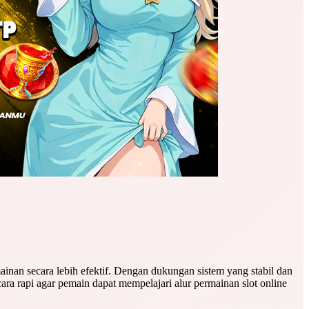
an secara lebih efektif. Dengan dukungan sistem yang stabil dan
 rapi agar pemain dapat mempelajari alur permainan slot online