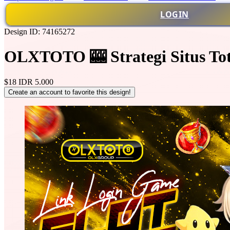
LOGIN
Design ID: 74165272
OLXTOTO 🎰 Strategi Situs Tot
$18
IDR 5.000
Create an account to favorite this design!