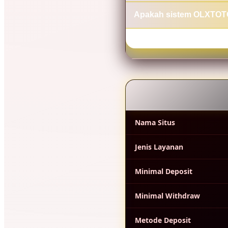
Strategi yang digunakan 
Apakah sistem OLXTOTO
permainan, serta menentuk
Ya. OLXTOTO menggunakan 
aktivitas pemain tetap ama
Nama Situs
Jenis Layanan
Minimal Deposit
Minimal Withdraw
Metode Deposit