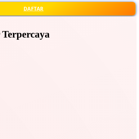
DAFTAR
 Terpercaya