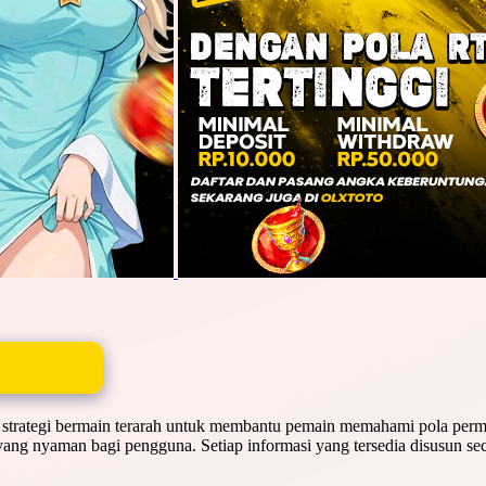
trategi bermain terarah untuk membantu pemain memahami pola permain
yaman bagi pengguna. Setiap informasi yang tersedia disusun secara