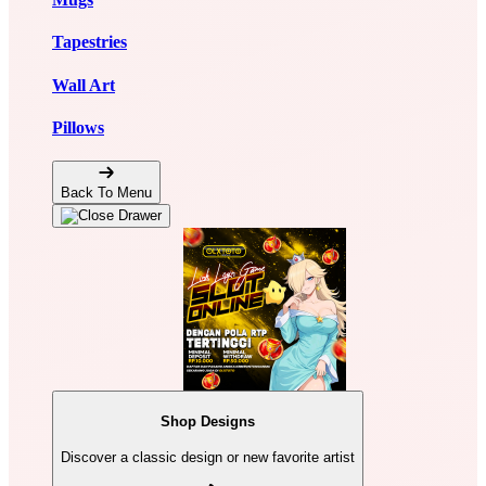
Tapestries
Wall Art
Pillows
Back To Menu
Shop Designs
Discover a classic design or new favorite artist