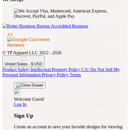
© TP Apparel LLC 2012 - 2026
United States - $ USD
Product Safety
Intellectual Property Policy
CA: Do Not Sell My
Personal Information
Privacy Policy
Terms
Welcome Guest!
Log In
Sign Up
Create an account to save your favorite designs for viewing