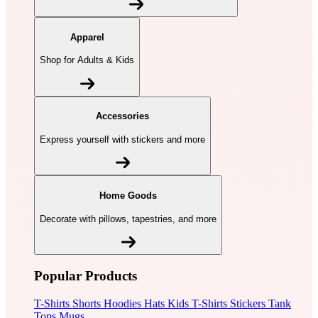
Apparel
Shop for Adults & Kids
Accessories
Express yourself with stickers and more
Home Goods
Decorate with pillows, tapestries, and more
Popular Products
T-Shirts
Shorts
Hoodies
Hats
Kids T-Shirts
Stickers
Tank
Tops
Mugs