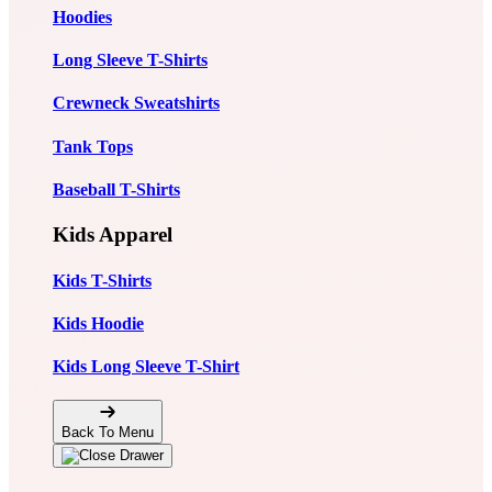
Hoodies
Long Sleeve T-Shirts
Crewneck Sweatshirts
Tank Tops
Baseball T-Shirts
Kids Apparel
Kids T-Shirts
Kids Hoodie
Kids Long Sleeve T-Shirt
Back To Menu