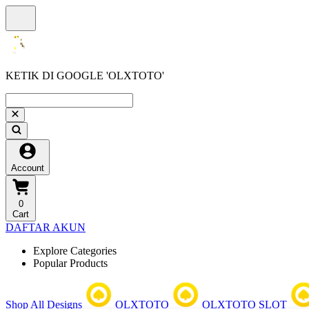
KETIK DI GOOGLE 'OLXTOTO'
Account
0
Cart
DAFTAR AKUN
Explore Categories
Popular Products
Shop All Designs
OLXTOTO
OLXTOTO SLOT