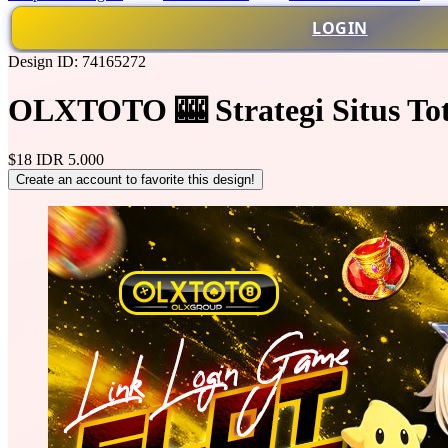
LOGIN
Design ID: 74165272
OLXTOTO 🎰 Strategi Situs Tot
$18
IDR 5.000
Create an account to favorite this design!