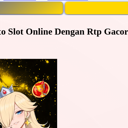
o Slot Online Dengan Rtp Gacor