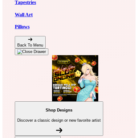
Tapestries
Wall Art
Pillows
Back To Menu
Shop Designs
Discover a classic design or new favorite artist