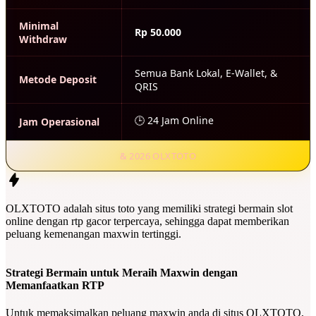
Minimal
Rp 50.000
Withdraw
Semua Bank Lokal, E-Wallet, &
Metode Deposit
QRIS
🕒 24 Jam Online
Jam Operasional
& 2026 OLXTOTO
OLXTOTO adalah situs toto yang memiliki strategi bermain slot
online dengan rtp gacor terpercaya, sehingga dapat memberikan
peluang kemenangan maxwin tertinggi.
Strategi Bermain untuk Meraih Maxwin dengan
Memanfaatkan RTP
Untuk memaksimalkan peluang maxwin anda di situs OLXTOTO,