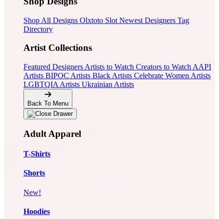
Shop Designs
Shop All Designs
Olxtoto Slot
Newest Designers
Tag
Directory
Artist Collections
Featured Designers
Artists to Watch
Creators to Watch
AAPI
Artists
BIPOC Artists
Black Artists
Celebrate Women Artists
LGBTQIA Artists
Ukrainian Artists
Back To Menu
Adult Apparel
T-Shirts
Shorts
New!
Hoodies