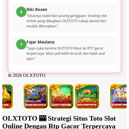
Riki Rosen
R
“Situsnya stabil dan jarang gangguan. Strategi slot
online yang dibagikan OLXTOTO cukup akurat dan
mudah diterapkan.”
Fajar Maulana
F
“Saya suka karena OLXTOTO fokus ke RTP gacor
terpercaya. Main jadi lebih terarah dan tidak asal
spin.”
& 2026 OLXTOTO
OLXTOTO 🎰 Strategi Situs Toto Slot
Online Dengan Rtp Gacor Terpercaya