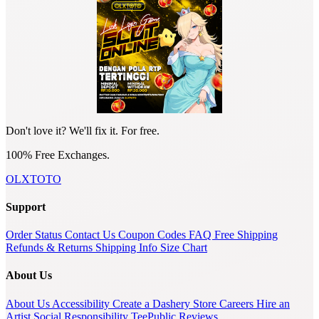
Don't love it? We'll fix it. For free.
100% Free Exchanges.
OLXTOTO
Support
Order Status
Contact Us
Coupon Codes
FAQ
Free Shipping
Refunds & Returns
Shipping Info
Size Chart
About Us
About Us
Accessibility
Create a Dashery Store
Careers
Hire an
Artist
Social Responsibility
TeePublic Reviews