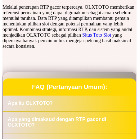
Melalui penerapan RTP gacor terpercaya, OLXTOTO memberikan
referensi permainan yang dapat digunakan sebagai acuan sebelum
memulai taruhan. Data RTP yang ditampilkan membantu pemain
menentukan pilihan slot dengan potensi permainan yang lebih
optimal. Kombinasi strategi, informasi RTP, dan sistem yang andal
menjadikan OLXTOTO sebagai pilihan
Situs Toto Slot
yang
dipercaya banyak pemain untuk mengejar peluang hasil maksimal
secara konsisten.
FAQ (Pertanyaan Umum):
Apa itu OLXTOTO?
OLXTOTO adalah situs toto slot online yang
Apa yang dimaksud dengan RTP gacor di
menyediakan informasi strategi bermain, referensi RTP
OLXTOTO?
gacor, serta sistem permainan yang stabil dan
RTP gacor adalah persentase pengembalian
terpercaya untuk membantu pemain mendapatkan