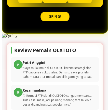
SPIN 🎲
Review Pemain OLXTOTO
Putri Anggini
P
“Saya mulai main di OLXTOTO karena strategi slot
RTP gacornya cukup jelas. Dari situ saya jadi lebih
paham cara atur modal dan pilih game yang tepat.”
Reza maulana
R
“Informasi RTP slot di OLXTOTO sangat membantu.
Tidak asal main, jadi peluang menang terasa lebih
besar dibanding situs sebelumnya.”