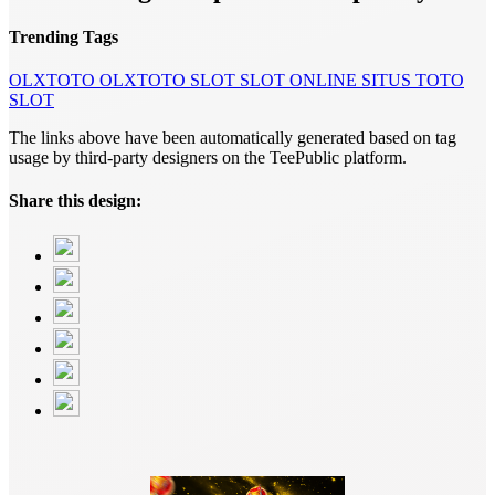
Trending Tags
OLXTOTO
OLXTOTO SLOT
SLOT ONLINE
SITUS TOTO
SLOT
The links above have been automatically generated based on tag
usage by third-party designers on the TeePublic platform.
Share this design: