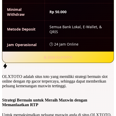
Minimal
Rp 50.000
Withdraw
Semua Bank Lokal, E-Wallet, &
Metode Deposit
QRIS
🕒 24 Jam Online
Jam Operasional
& 2026 OLXTOTO
OLXTOTO adalah situs toto yang memiliki strategi bermain slot
online dengan rtp gacor terpercaya, sehingga dapat memberikan
peluang kemenangan maxwin tertinggi.
Strategi Bermain untuk Meraih Maxwin dengan
Memanfaatkan RTP
Untuk memaksimalkan peluang maxwin anda di situs OLXTOTO,