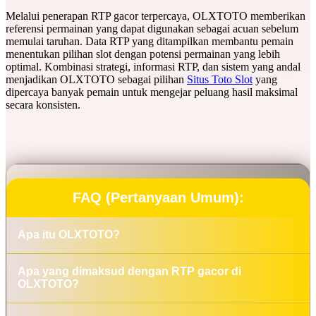
Melalui penerapan RTP gacor terpercaya, OLXTOTO memberikan
referensi permainan yang dapat digunakan sebagai acuan sebelum
memulai taruhan. Data RTP yang ditampilkan membantu pemain
menentukan pilihan slot dengan potensi permainan yang lebih
optimal. Kombinasi strategi, informasi RTP, dan sistem yang andal
menjadikan OLXTOTO sebagai pilihan
Situs Toto Slot
yang
dipercaya banyak pemain untuk mengejar peluang hasil maksimal
secara konsisten.
FAQ (Pertanyaan Umum):
Apa itu OLXTOTO?
OLXTOTO adalah situs toto slot online yang
Apa yang dimaksud dengan RTP gacor di
menyediakan informasi strategi bermain, referensi RTP
OLXTOTO?
gacor, serta sistem permainan yang stabil dan
RTP gacor adalah persentase pengembalian
terpercaya untuk membantu pemain mendapatkan