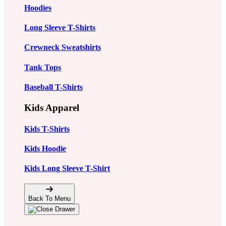
Hoodies
Long Sleeve T-Shirts
Crewneck Sweatshirts
Tank Tops
Baseball T-Shirts
Kids Apparel
Kids T-Shirts
Kids Hoodie
Kids Long Sleeve T-Shirt
Back To Menu