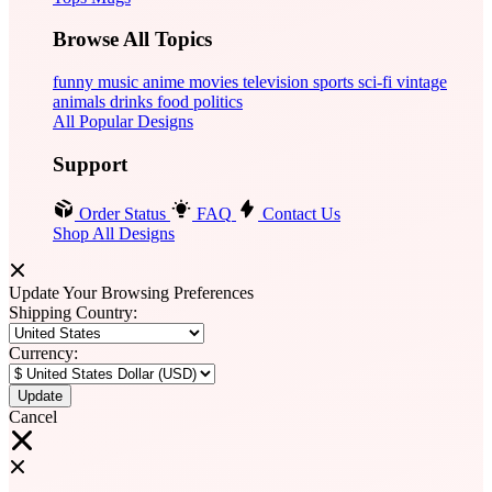
Browse All Topics
funny
music
anime
movies
television
sports
sci-fi
vintage
animals
drinks
food
politics
All Popular Designs
Support
Order Status
FAQ
Contact Us
Shop All Designs
Update Your Browsing Preferences
Shipping Country:
Currency:
Cancel