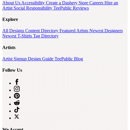
About Us
Accessibility
Create a Dashery Store
Careers
Hire an
Artist
Social Responsibility
TeePublic Reviews
Explore
All Designs
Content Directory
Featured Artists
Newest Designers
Newest T-Shirts
Tag Directory
Artists
Artist Signup
Design Guide
TeePublic Blog
Follow Us
We Accept