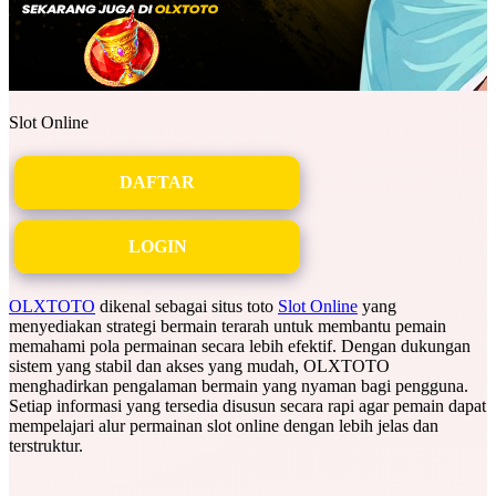
Slot Online
DAFTAR
LOGIN
OLXTOTO
dikenal sebagai situs toto
Slot Online
yang
menyediakan strategi bermain terarah untuk membantu pemain
memahami pola permainan secara lebih efektif. Dengan dukungan
sistem yang stabil dan akses yang mudah, OLXTOTO
menghadirkan pengalaman bermain yang nyaman bagi pengguna.
Setiap informasi yang tersedia disusun secara rapi agar pemain dapat
mempelajari alur permainan slot online dengan lebih jelas dan
terstruktur.