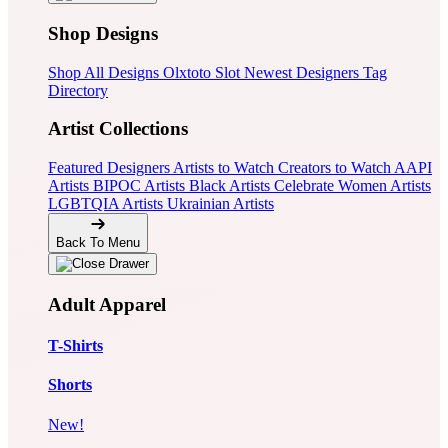
Shop Designs
Shop All Designs
Olxtoto Slot
Newest Designers
Tag
Directory
Artist Collections
Featured Designers
Artists to Watch
Creators to Watch
AAPI
Artists
BIPOC Artists
Black Artists
Celebrate Women Artists
LGBTQIA Artists
Ukrainian Artists
Back To Menu
Adult Apparel
T-Shirts
Shorts
New!