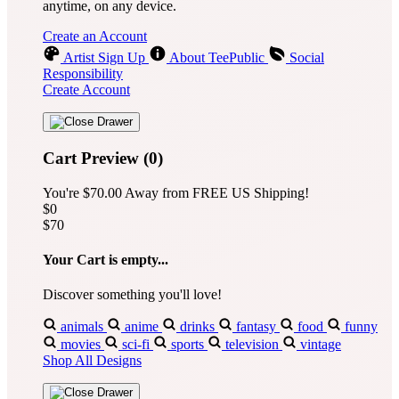
anytime, on any device.
Create an Account
Artist Sign Up
About TeePublic
Social
Responsibility
Create Account
Cart Preview (0)
You're
$70.00
Away from
FREE US Shipping!
$0
$70
Your Cart is empty...
Discover something you'll love!
animals
anime
drinks
fantasy
food
funny
movies
sci-fi
sports
television
vintage
Shop All Designs