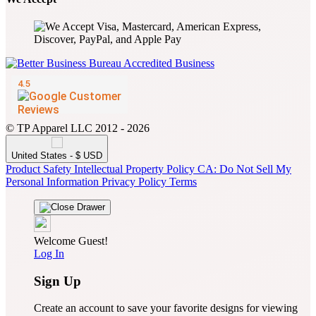
© TP Apparel LLC 2012 - 2026
United States - $ USD
Product Safety
Intellectual Property Policy
CA: Do Not Sell My
Personal Information
Privacy Policy
Terms
Welcome Guest!
Log In
Sign Up
Create an account to save your favorite designs for viewing