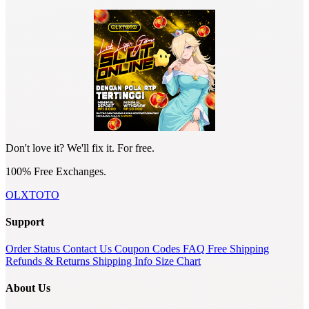
Don't love it? We'll fix it. For free.
100% Free Exchanges.
OLXTOTO
Support
Order Status
Contact Us
Coupon Codes
FAQ
Free Shipping
Refunds & Returns
Shipping Info
Size Chart
About Us