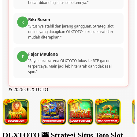
besar dibanding situs sebelumnya.”
Riki Rosen
R
“Situsnya stabil dan jarang gangguan. Strategi slot
online yang dibagikan OLXTOTO cukup akurat dan
mudah diterapkan.”
Fajar Maulana
F
“Saya suka karena OLXTOTO fokus ke RTP gacor
terpercaya. Main jadi lebih terarah dan tidak asal
spin.”
& 2026 OLXTOTO
OLXTOTO 🎰 Strategi Situs Toto Slot