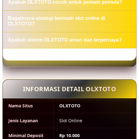
Apakah OLXTOTO cocok untuk pemain pemula?
permainan slot yang memiliki peluang kemenangan
pengalaman bermain yang optimal.
lebih baik berdasarkan data sistem. OLXTOTO
Sangat cocok. OLXTOTO menyediakan panduan
Bagaimana strategi bermain slot online di
menampilkan referensi RTP ini agar pemain dapat
bermain, strategi slot online, dan informasi yang disusun
OLXTOTO?
memilih game dengan potensi hasil maksimal.
secara jelas sehingga mudah dipahami oleh pemain
Strategi yang digunakan meliputi pemilihan game RTP
baru maupun pemain berpengalaman.
Apakah sistem OLXTOTO aman dan terpercaya?
tinggi, pengaturan modal bermain, memahami pola
permainan, serta menentukan waktu bermain yang tepat
Ya. OLXTOTO menggunakan sistem keamanan yang
©2026 OLXTOTO - Seo Hnst
agar peluang hasil optimal bisa lebih maksimal.
stabil serta akses situs yang terlindungi, sehingga data
dan aktivitas pemain tetap aman saat bermain slot
online.
INFORMASI DETAIL OLXTOTO
Nama Situs
OLXTOTO
Jenis Layanan
Slot Online
Minimal Deposit
Rp 10.000