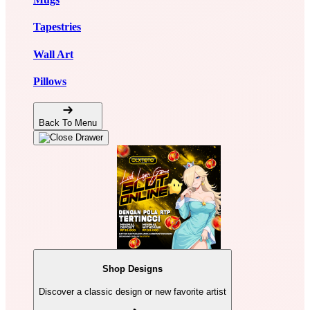
Tapestries
Wall Art
Pillows
Back To Menu
Shop Designs
Discover a classic design or new favorite artist