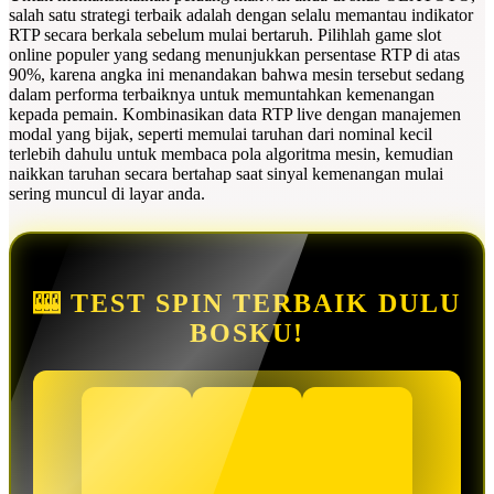
salah satu strategi terbaik adalah dengan selalu memantau indikator
RTP secara berkala sebelum mulai bertaruh. Pilihlah game slot
online populer yang sedang menunjukkan persentase RTP di atas
90%, karena angka ini menandakan bahwa mesin tersebut sedang
dalam performa terbaiknya untuk memuntahkan kemenangan
kepada pemain. Kombinasikan data RTP live dengan manajemen
modal yang bijak, seperti memulai taruhan dari nominal kecil
terlebih dahulu untuk membaca pola algoritma mesin, kemudian
naikkan taruhan secara bertahap saat sinyal kemenangan mulai
sering muncul di layar anda.
🎰 TEST SPIN TERBAIK DULU
BOSKU!