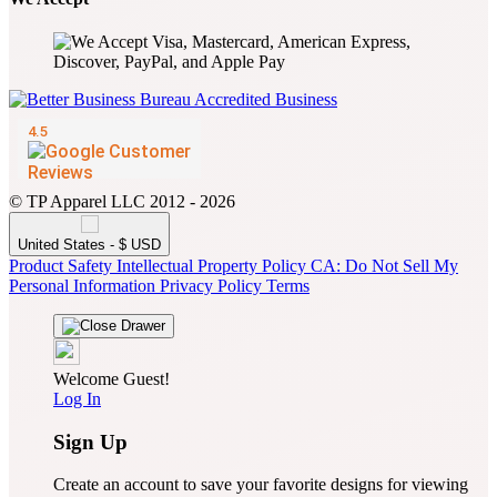
© TP Apparel LLC 2012 - 2026
United States - $ USD
Product Safety
Intellectual Property Policy
CA: Do Not Sell My
Personal Information
Privacy Policy
Terms
Welcome Guest!
Log In
Sign Up
Create an account to save your favorite designs for viewing