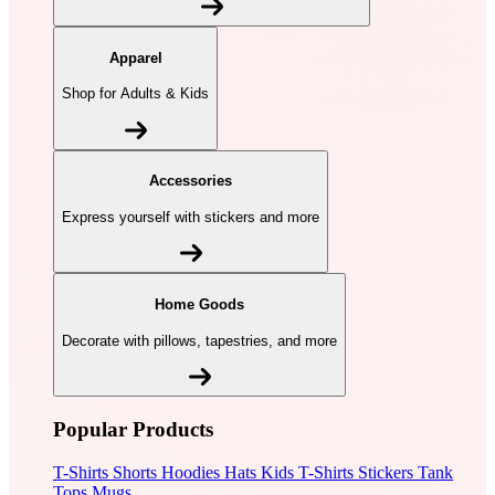
Apparel
Shop for Adults & Kids
Accessories
Express yourself with stickers and more
Home Goods
Decorate with pillows, tapestries, and more
Popular Products
T-Shirts
Shorts
Hoodies
Hats
Kids T-Shirts
Stickers
Tank
Tops
Mugs