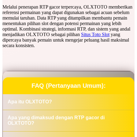
Melalui penerapan RTP gacor terpercaya, OLXTOTO memberikan
referensi permainan yang dapat digunakan sebagai acuan sebelum
memulai taruhan. Data RTP yang ditampilkan membantu pemain
menentukan pilihan slot dengan potensi permainan yang lebih
optimal. Kombinasi strategi, informasi RTP, dan sistem yang andal
menjadikan OLXTOTO sebagai pilihan
Situs Toto Slot
yang
dipercaya banyak pemain untuk mengejar peluang hasil maksimal
secara konsisten.
FAQ (Pertanyaan Umum):
Apa itu OLXTOTO?
OLXTOTO adalah situs toto slot online yang
Apa yang dimaksud dengan RTP gacor di
menyediakan informasi strategi bermain, referensi RTP
OLXTOTO?
gacor, serta sistem permainan yang stabil dan
RTP gacor adalah persentase pengembalian
terpercaya untuk membantu pemain mendapatkan