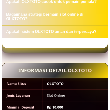
Apakah OLXTOTO cocok untuk pemain pemula?
permainan slot yang memiliki peluang kemenangan
pengalaman bermain yang optimal.
lebih baik berdasarkan data sistem. OLXTOTO
Sangat cocok. OLXTOTO menyediakan panduan
Bagaimana strategi bermain slot online di
menampilkan referensi RTP ini agar pemain dapat
bermain, strategi slot online, dan informasi yang disusun
OLXTOTO?
memilih game dengan potensi hasil maksimal.
secara jelas sehingga mudah dipahami oleh pemain
Strategi yang digunakan meliputi pemilihan game RTP
baru maupun pemain berpengalaman.
Apakah sistem OLXTOTO aman dan terpercaya?
tinggi, pengaturan modal bermain, memahami pola
permainan, serta menentukan waktu bermain yang tepat
Ya. OLXTOTO menggunakan sistem keamanan yang
©2026 OLXTOTO - Seo Hnst
agar peluang hasil optimal bisa lebih maksimal.
stabil serta akses situs yang terlindungi, sehingga data
dan aktivitas pemain tetap aman saat bermain slot
online.
INFORMASI DETAIL OLXTOTO
Nama Situs
OLXTOTO
Jenis Layanan
Slot Online
Minimal Deposit
Rp 10.000