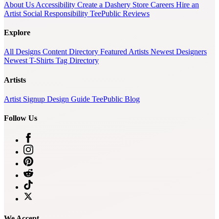
About Us
Accessibility
Create a Dashery Store
Careers
Hire an
Artist
Social Responsibility
TeePublic Reviews
Explore
All Designs
Content Directory
Featured Artists
Newest Designers
Newest T-Shirts
Tag Directory
Artists
Artist Signup
Design Guide
TeePublic Blog
Follow Us
We Accept