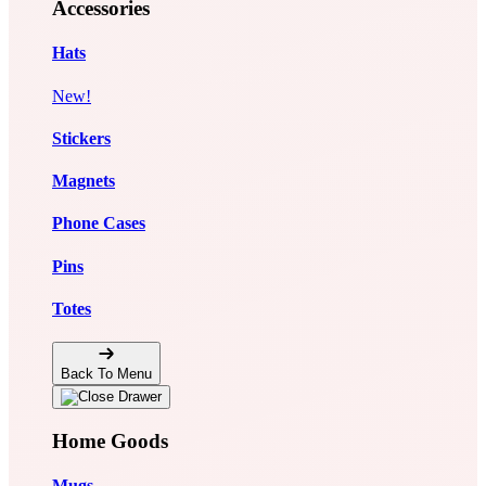
Accessories
Hats
New!
Stickers
Magnets
Phone Cases
Pins
Totes
Back To Menu
Home Goods
Mugs