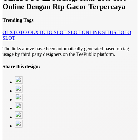
Online Dengan Rtp Gacor Terpercaya
Trending Tags
OLXTOTO
OLXTOTO SLOT
SLOT ONLINE
SITUS TOTO
SLOT
The links above have been automatically generated based on tag
usage by third-party designers on the TeePublic platform.
Share this design: