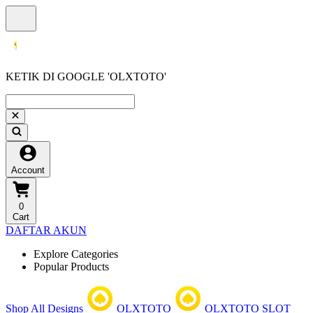
KETIK DI GOOGLE 'OLXTOTO'
Account
0
Cart
DAFTAR AKUN
Explore Categories
Popular Products
Shop All Designs
OLXTOTO
OLXTOTO SLOT